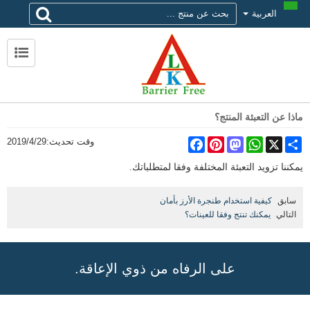
العربية
لماذا تختار alk
حول ALK
الاتصال ALK
ماذا عن التعبئة المنتج؟
Share
X
WhatsApp
Mastodon
Pinterest
Facebook
وقت تحديث:
2019/4/29
يمكننا تزويد التعبئة المختلفة وفقا لمتطلباتك.
سابق
كيفية استخدام طنجرة الأرز بأمان
التالي
يمكنك تنتج وفقا للعينات؟
على الرفاه من ذوي الإعاقة.