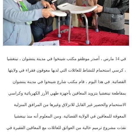
في
14
مارس
، أصدر موظفو مكتب شينخوا في مدينة ينتشوان ، نينغشيا
، كرسي استحمام للنشاط للعائلات التي لديها معوقون فقراء في ولايتها
القضائية. في
هذا
اليوم ، قام مكتب شارع شينخوا في مدينة ينتشوان
بمقاطعة نينغشيا بتزويد المعاقين بأجهزة طهي الأرز الكهربائية وكراسي
الاستحمام والحصير غير القابل للانزلاق وغيرها من المرافق المنزلية
المعوقة للمعاقين في الولاية القضائية. ومن المعلوم أنه منذ نينغشيا
نفذت مشروع ترميم خالية من العوائق للعائلات مع المعاقين الفقيرة في