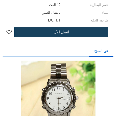
عمر البطارية
12 العث
ميناء
نانشا ، الصين
طريقة الدفع
L/C, T/T
اتصل الآن
عن المنتج