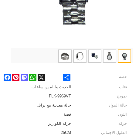
cebook
Pinterest
Mastodon
WhatsApp
X
Share
حصة
فئات
الحديث واللمس ساعات
نموذج
FLK-9969VT
حالة المواد
حالة معدنية مع برايل
اللون
فضة
حركة
حركة الكوارتز
الطول الاجمالي
25CM