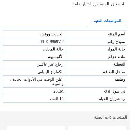
4. مع زر المنبه وزر اختيار حلقة
المواصفات الفنية
اسم المنتج
الحديث ووتش
نموذج رقم:
FLK-9969VT
حالة المواد
حالة المعادن
مادة حزام
الألومنيوم
التغطية
زجاج
غير عاكس
مدخل الطاقة
الكوارتز الياباني
وظيفة
أعلن
الوقت في الأدوات الحادة ،
والتنبيه
تي
طول otal
25CM
ب
شريان الحياة
12 العث
المنتجات ذات الصلة