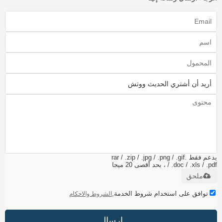
يدعم فقط .rar / .zip / .jpg / .png / .gif
/ .doc / .xls / .pdf ، بحد أقصى 20 ميجا
ملحق
توافق على استخدام شروط الخدمة,
الشروط والاحكام
إرسال