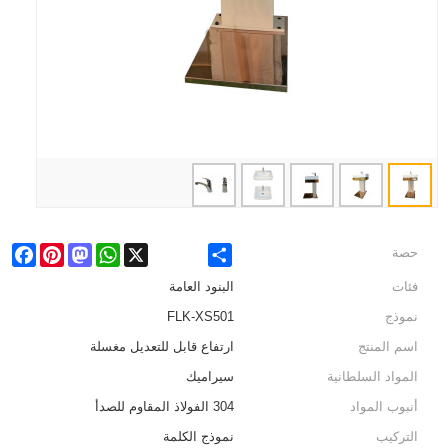
cebook
Pinterest
Mastodon
WhatsApp
X
Share
حصة
فئات
البنود العامة
نموذج
FLK-XS501
اسم المنتج
ارتفاع قابل للتعديل مغسلة
المواد السلطانية
سيراميك
أنبوب المواد
304 الفولاذ المقاوم للصدأ
التركيب
نموذج الكلمة