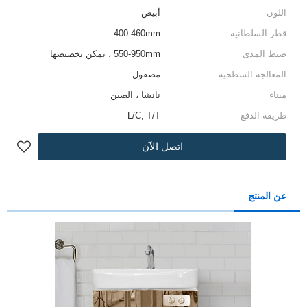
اللون
أبيض
قطر السلطانية
400-460mm
ضبط المدى
550-950mm ، يمكن تخصيصها
المعالجة السطحية
مصقول
ميناء
نانشا ، الصين
طريقة الدفع
L/C, T/T
اتصل الآن
عن المنتج