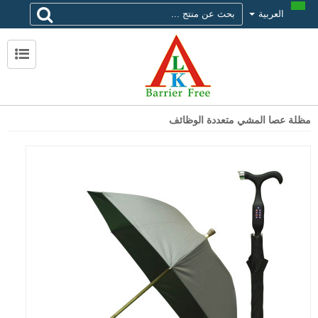
العربية
لماذا تختار alk
حول ALK
الاتصال ALK
مظلة عصا المشي متعددة الوظائف