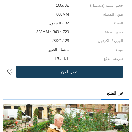
حجم التنبيه (ديسيبل)
≥100dB
طول المظلة
880MM
التعبئة
32 / الكرتون
حجم التعبئة
720 * 340 * 328MM
الوزن / الكرتون
26 / 28KG
ميناء
نانشا ، الصين
طريقة الدفع
L/C, T/T
اتصل الآن
عن المنتج