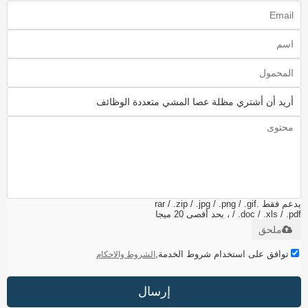
يدعم فقط .rar / .zip / .jpg / .png / .gif
/ .doc / .xls / .pdf ، بحد أقصى 20 ميجا
ملحق
توافق على استخدام شروط الخدمة,
الشروط والاحكام
إرسال