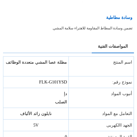
وسادة مطاطية
تضمن وسادة المطاط المقاومة للاهتراء سلامة المشي.
المواصفات الفنية
اسم المنتج
مظلة عصا المشي متعددة الوظائف
نموذج رقم:
FLK-G101YSD
أنبوب المواد
دإ
الصلب
التعامل مع المواد
نايلون زائد الألياف
الجهد االكهربى
5V
القوة المصنفة
0.