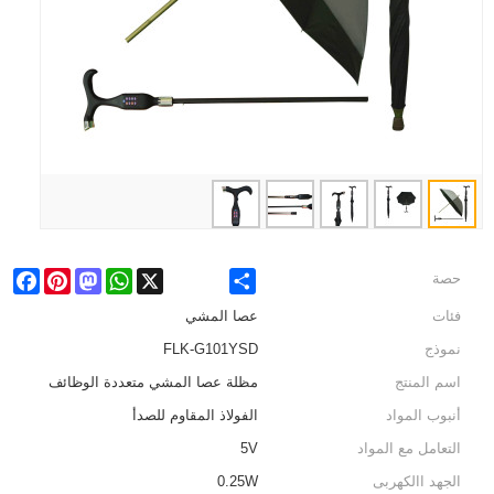
cebook
Pinterest
Mastodon
WhatsApp
X
Share
حصة
فئات
عصا المشي
نموذج
FLK-G101YSD
اسم المنتج
مظلة عصا المشي متعددة الوظائف
أنبوب المواد
الفولاذ المقاوم للصدأ
التعامل مع المواد
5V
الجهد االكهربى
0.25W