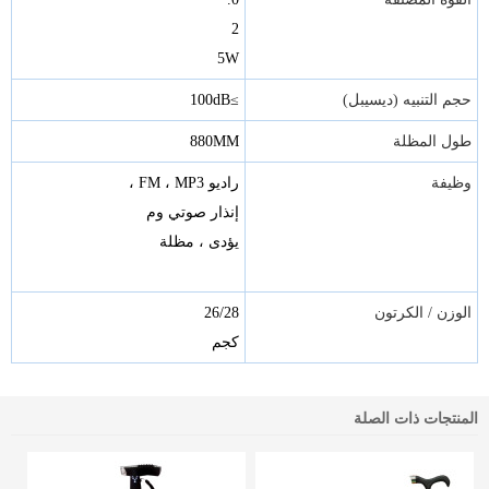
2
5W
حجم التنبيه (ديسيبل)
≥100dB
طول المظلة
880MM
وظيفة
راديو FM ، MP3 ،
إنذار صوتي وم
يؤدى
، مظلة
الوزن / الكرتون
26/28
كجم
المنتجات ذات الصلة