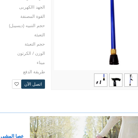
الجهد االكهربى
القوة المصنفة
حجم التنبيه (ديسيبل)
التعبئة
حجم التعبئة
الوزن / الكرتون
ميناء
طريقة الدفع
اتصل الآن
عصا المشي م