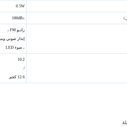
0.5W
ل)
≥100dB
راديو FM ،
إنذار صوتي وم
، ضوء LED
10.2
/
12.6 كجم
لة