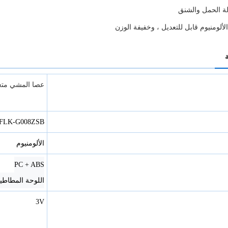
ة الحمل والشنق
الألومنيوم قابل للتعديل ، وخفيفة الوزن
عصا المشي متع
FLK-G008ZSB
الألومنيوم
PC + ABS
اللوحة المطاطي
3V