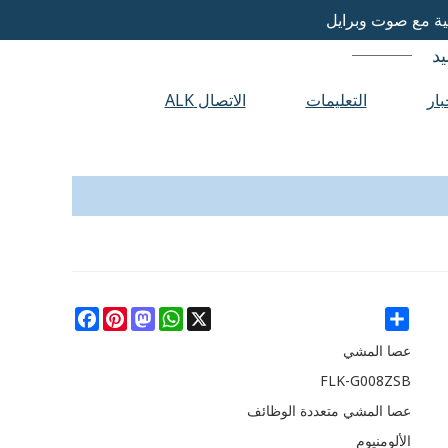
ية مع صوت وبرايل
يد
بار
التعليمات
الاتصال ALK
Facebook
Pinterest
Mastodon
WhatsApp
X
Share
عصا المشي
FLK-G008ZSB
عصا المشي متعددة الوظائف
الألومنيوم