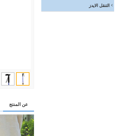
التنقل الايدز
عن المنتج