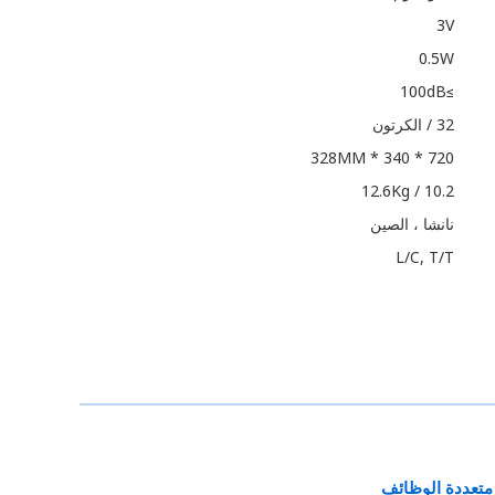
3V
0.5W
≥100dB
32 / الكرتون
720 * 340 * 328MM
10.2 / 12.6Kg
نانشا ، الصين
L/C, T/T
تعددة الوظائف