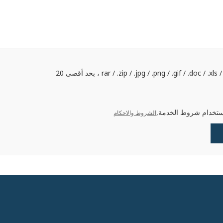
يدعم فقط .rar / .zip / .jpg / .png / .gif / .doc / .xls / .pdf ، بحد أقصى 20
ستخدام شروط الخدمة,
الشروط والاحكام