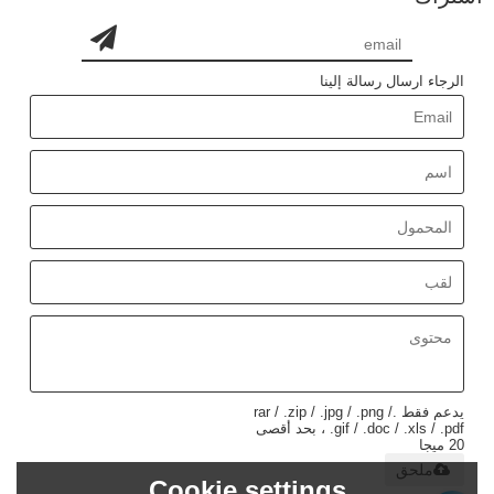
الرجاء ارسال رسالة إلينا
يدعم فقط .rar / .zip / .jpg / .png /
.gif / .doc / .xls / .pdf ، بحد أقصى
20 ميجا
ملحق
Cookie settings