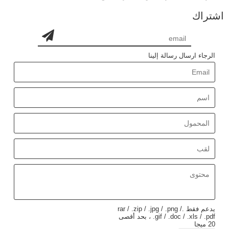
اشتراك
الرجاء ارسال رسالة إلينا
يدعم فقط .rar / .zip / .jpg / .png /
.gif / .doc / .xls / .pdf ، بحد أقصى
20 ميجا