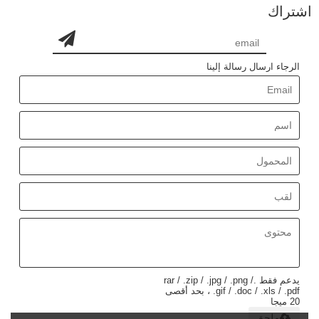
اشتراك
الرجاء ارسال رسالة إلينا
يدعم فقط .rar / .zip / .jpg / .png /
.gif / .doc / .xls / .pdf ، بحد أقصى
20 ميجا
ملحق