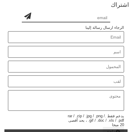
اشتراك
الرجاء ارسال رسالة إلينا
يدعم فقط .rar / .zip / .jpg / .png /
.gif / .doc / .xls / .pdf ، بحد أقصى
20 ميجا
ملحق