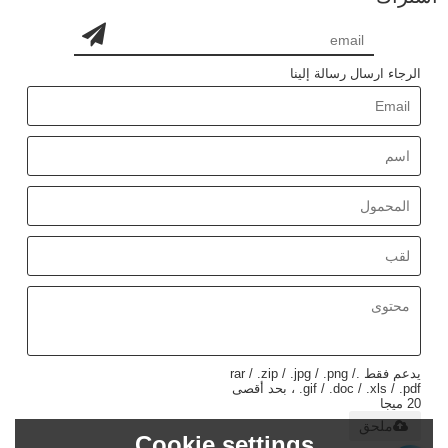
الرجاء ارسال رسالة إلينا
يدعم فقط .rar / .zip / .jpg / .png /
.gif / .doc / .xls / .pdf ، بحد أقصى
20 ميجا
ملحق
Cookie settings