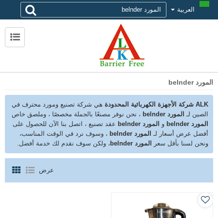
العربية
لماذا تختار alk
حول ALK
الاتصال ALK
المورد belnder
ALK شركة الأجهزة الكهربائية المحدودة
هي شركة تصنيع ومورد محترف في
الصين لـ
المورد belnder
، نحن نوفر مصنعًا بالجملة مخصصًا ، وملصق خاص
المورد belnder
و
المورد belnder
عقد تصنيع ، اتصل بنا الآن للحصول على
أفضل عرض أسعار لـ
المورد belnder
، وسوف نرد في الوقت المناسب،
ونحن لسنا بأقل سعر
المورد belnder
، ولكن سوف نقدم لك خدمة أفضل.
عرض