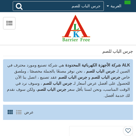
العربية
لماذا تختار alk
حول ALK
الاتصال ALK
جرس الباب للصم
ALK شركة الأجهزة الكهربائية المحدودة
هي شركة تصنيع ومورد محترف في
الصين لـ
جرس الباب للصم
، نحن نوفر مصنعًا بالجملة مخصصًا ، وملصق
خاص
جرس الباب للصم
و
جرس الباب للصم
عقد تصنيع ، اتصل بنا الآن
للحصول على أفضل عرض أسعار لـ
جرس الباب للصم
، وسوف نرد في
الوقت المناسب، ونحن لسنا بأقل سعر
جرس الباب للصم
، ولكن سوف نقدم
لك خدمة أفضل.
عرض