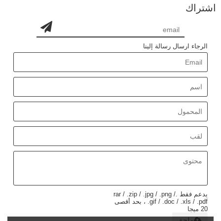
اشتراك
الرجاء ارسال رسالة إلينا
يدعم فقط .rar / .zip / .jpg / .png /
.gif / .doc / .xls / .pdf ، بحد أقصى
20 ميجا
ملحق