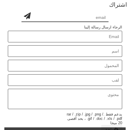
اشتراك
الرجاء ارسال رسالة إلينا
يدعم فقط .rar / .zip / .jpg / .png /
.gif / .doc / .xls / .pdf ، بحد أقصى
20 ميجا
ملحق