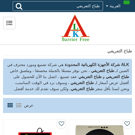
العربية
لماذا تختار alk
حول ALK
الاتصال ALK
طباخ التعريفي
ALK شركة الأجهزة الكهربائية المحدودة
هي شركة تصنيع ومورد محترف في
الصين لـ
طباخ التعريفي
، نحن نوفر مصنعًا بالجملة مخصصًا ، وملصق خاص
طباخ التعريفي
و
طباخ التعريفي
عقد تصنيع ، اتصل بنا الآن للحصول على
أفضل عرض أسعار لـ
طباخ التعريفي
، وسوف نرد في الوقت المناسب،
ونحن لسنا بأقل سعر
طباخ التعريفي
، ولكن سوف نقدم لك خدمة أفضل.
عرض