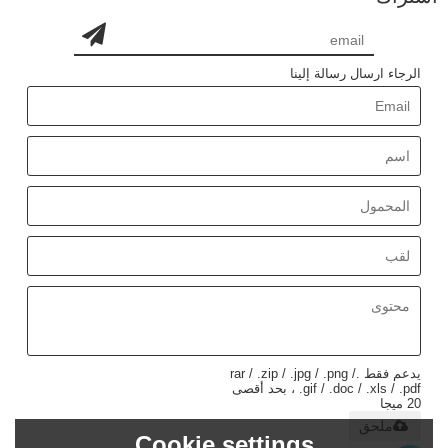
الرجاء ارسال رسالة إلينا
يدعم فقط .rar / .zip / .jpg / .png /
.gif / .doc / .xls / .pdf ، بحد أقصى
20 ميجا
ملحق
Cookie settings