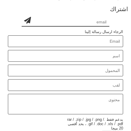
اشتراك
الرجاء ارسال رسالة إلينا
يدعم فقط .rar / .zip / .jpg / .png /
.gif / .doc / .xls / .pdf ، بحد أقصى
20 ميجا