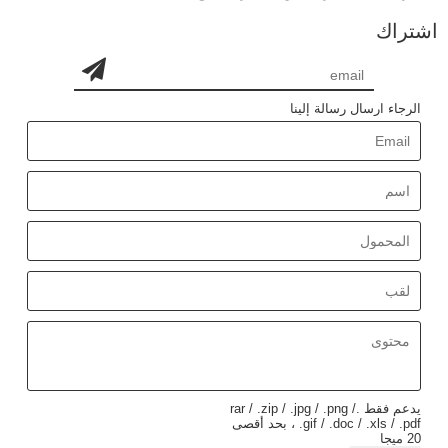
اشتراك
الرجاء ارسال رسالة إلينا
يدعم فقط .rar / .zip / .jpg / .png /
.gif / .doc / .xls / .pdf ، بحد أقصى
20 ميجا