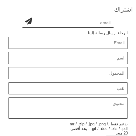
اشتراك
الرجاء ارسال رسالة إلينا
يدعم فقط .rar / .zip / .jpg / .png /
.gif / .doc / .xls / .pdf ، بحد أقصى
20 ميجا