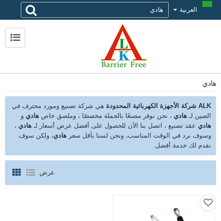
العربية
لماذا تختار alk
حول ALK
الاتصال ALK
هادي
ALK شركة الأجهزة الكهربائية المحدودة
هي شركة تصنيع ومورد محترف في
الصين لـ
هادي
، نحن نوفر مصنعًا بالجملة مخصصًا ، وملصق خاص
هادي
و
هادي
عقد تصنيع ، اتصل بنا الآن للحصول على أفضل عرض أسعار لـ
هادي
،
وسوف نرد في الوقت المناسب، ونحن لسنا بأقل سعر
هادي
، ولكن سوف
نقدم لك خدمة أفضل.
عرض