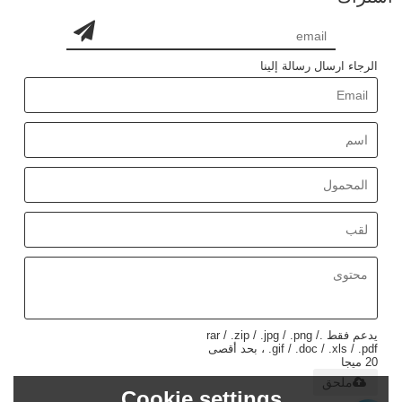
الرجاء ارسال رسالة إلينا
يدعم فقط .rar / .zip / .jpg / .png /
.gif / .doc / .xls / .pdf ، بحد أقصى
20 ميجا
ملحق
Cookie settings