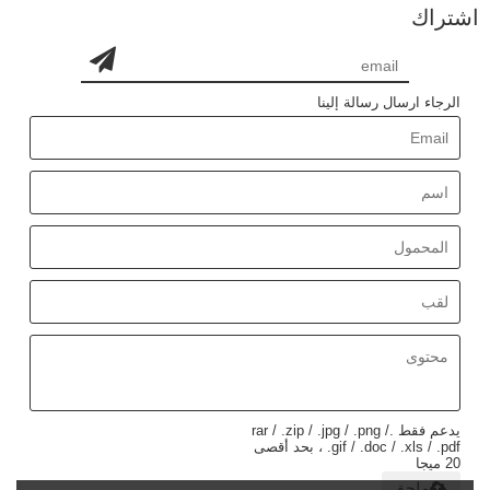
اشتراك
الرجاء ارسال رسالة إلينا
يدعم فقط .rar / .zip / .jpg / .png /
.gif / .doc / .xls / .pdf ، بحد أقصى
20 ميجا
ملحق