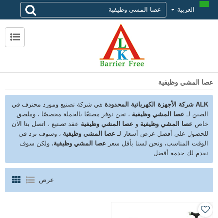
العربية
لماذا تختار alk
حول ALK
الاتصال ALK
عصا المشي وظيفية
ALK شركة الأجهزة الكهربائية المحدودة
هي شركة تصنيع ومورد محترف في
الصين لـ
عصا المشي وظيفية
، نحن نوفر مصنعًا بالجملة مخصصًا ، وملصق
خاص
عصا المشي وظيفية
و
عصا المشي وظيفية
عقد تصنيع ، اتصل بنا الآن
للحصول على أفضل عرض أسعار لـ
عصا المشي وظيفية
، وسوف نرد في
الوقت المناسب، ونحن لسنا بأقل سعر
عصا المشي وظيفية
، ولكن سوف
نقدم لك خدمة أفضل.
عرض