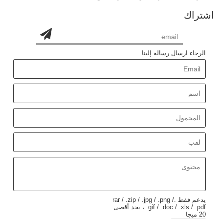
اشتراك
الرجاء ارسال رسالة إلينا
يدعم فقط .rar / .zip / .jpg / .png /
.gif / .doc / .xls / .pdf ، بحد أقصى
20 ميجا